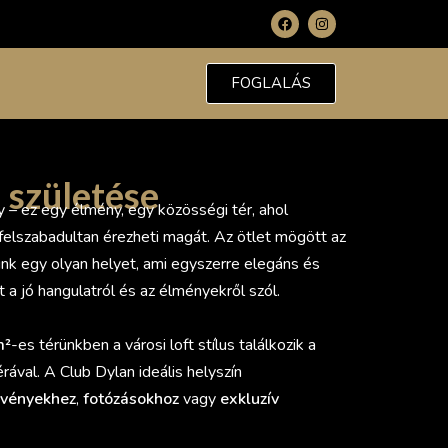
FOGLALÁS
n
születése
 – ez egy élmény, egy közösségi tér, ahol
felszabadultan érezheti magát. Az ötlet mögött az
unk egy olyan helyet, ami egyszerre elegáns és
 a jó hangulatról és az élményekről szól.
m²
-es térünkben a városi loft stílus találkozik a
ával. A Club Dylan ideális helyszín
zvényekhez
,
fotózásokhoz
vagy
exkluzív