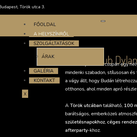
udapest, Török utca 3.
FŐOLDAL
A HELYSZÍNRŐL
SZOLGÁLTATÁSOK
A Club Dyla
ÁRAK
A Club Dylan nem csupán egy hely
GALÉRIA
mindenki szabadon, stílusosan és 
a vágy állt, hogy Budán létrehozz
KONTAKT
otthonos, ahol minden apró részlet
X
A
Török utcában
található,
100 
barátságos, emberközeli atmoszfér
születésnapokhoz
,
céges rende
afterparty
-khoz.