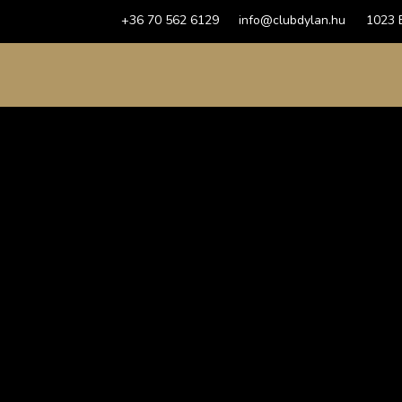
+36 70 562 6129
info@clubdylan.hu
1023 B